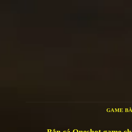
Chuyển
đến
nội
dung
GAME BÀ