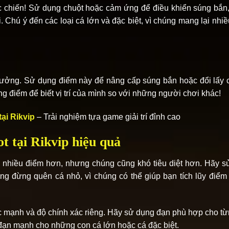
c chiến! Sử dụng chuột hoặc cảm ứng để điều khiển súng bắn
. Chú ý đến các loại cá lớn và đặc biệt, vì chúng mang lại nhi
thưởng. Sử dụng điểm này để nâng cấp súng bắn hoặc đổi lấy 
 điểm để biết vị trí của mình so với những người chơi khác!
tại Rikvip
– Trải nghiệm tựa game giải trí đỉnh cao
 tại Rikvip hiệu quả
 nhiều điểm hơn, nhưng chúng cũng khó tiêu diệt hơn. Hãy s
ũng đừng quên cá nhỏ, vì chúng có thể giúp bạn tích lũy điể
c mạnh và độ chính xác riêng. Hãy sử dụng đạn phù hợp cho từ
 đạn mạnh cho những con cá lớn hoặc cá đặc biệt.