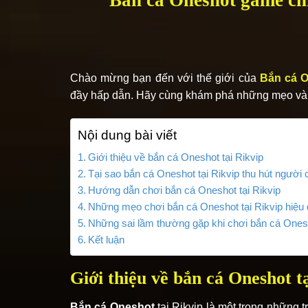
Bắn cá Oneshot game chi
Chào mừng bạn đến với thế giới của
Bắn cá O
đầy hấp dẫn. Hãy cùng khám phá những mẹo và chi
Nội dung bài viết
Giới thiệu về bắn cá Oneshot tại Rikvip
Tại sao bắn cá Oneshot tại Rikvip thu hút người 
Hướng dẫn chơi bắn cá Oneshot tại Rikvip
Những mẹo chơi bắn cá Oneshot tại Rikvip hiệu
Những sai lầm thường gặp khi chơi bắn cá Ones
Kết luận
Giới thiệu về bắn cá Oneshot t
Bắn cá Oneshot
tại Rikvip là một trong những t