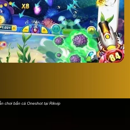
n chơi bắn cá Oneshot tại Rikvip