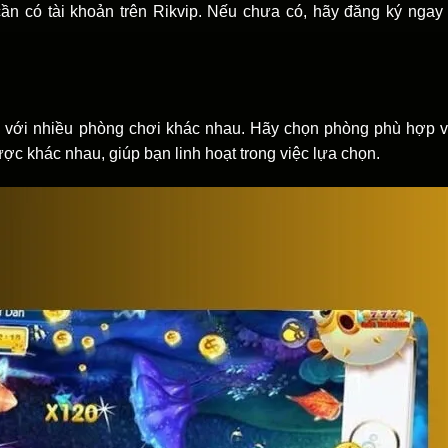
cần có tài khoản trên Rikvip. Nếu chưa có, hãy đăng ký ngay
nh với nhiều phòng chơi khác nhau. Hãy chọn phòng phù hợp v
c khác nhau, giúp bạn linh hoạt trong việc lựa chọn.