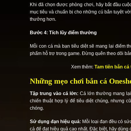
Khi đã chọn được phòng chơi, hãy bắt đầu cuộ
mục tiêu và chuẩn bị cho những cú bắn tuyệt vời
thưởng hơn.
Bước 4: Tích lũy điểm thưởng
Mỗi con cá mà bạn tiêu diệt sẽ mang lại điểm 
phẩm hỗ trợ trong game. Đừng quên theo dõi bảng
Xem thêm:
Tam tiên bắn cá 
Những mẹo chơi bắn cá Oneshot
Tập trung vào cá lớn:
Cá lớn thường mang lại
chiến thuật hợp lý để tiêu diệt chúng, nhưng c
chóng.
Sử dụng đạn hiệu quả:
Mỗi loại đạn đều có sứ
cá để đạt hiệu quả cao nhất. Đặc biệt, hãy dùng