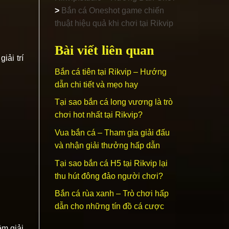
>
Bắn cá Oneshot game chiến
thuật hiệu quả khi chơi tại Rikvip
Bài viết liên quan
iải trí
Bắn cá tiên tại Rikvip – Hướng
dẫn chi tiết và mẹo hay
Tại sao bắn cá long vương là trò
chơi hot nhất tại Rikvip?
Vua bắn cá – Tham gia giải đấu
và nhận giải thưởng hấp dẫn
Tại sao bắn cá H5 tại Rikvip lại
thu hút đông đảo người chơi?
Bắn cá rùa xanh – Trò chơi hấp
dẫn cho những tín đồ cá cược
ệm giải