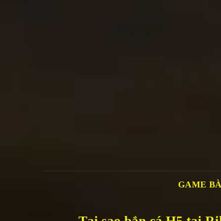
Chuyển
đến
nội
dung
GAME BÀ