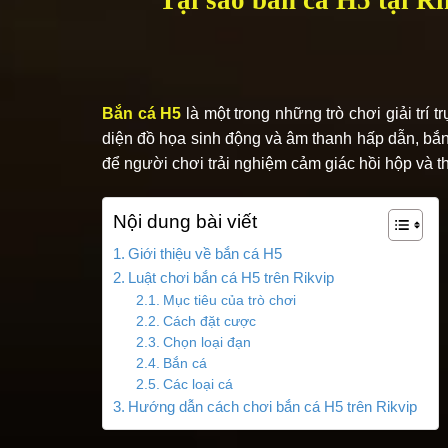
Tại sao bắn cá H5 tại Ri
Bắn cá H5
là một trong những trò chơi giải trí 
diện đồ họa sinh động và âm thanh hấp dẫn, bắn
để người chơi trải nghiệm cảm giác hồi hộp và th
Nội dung bài viết
Giới thiệu về bắn cá H5
Luật chơi bắn cá H5 trên Rikvip
Mục tiêu của trò chơi
Cách đặt cược
Chọn loại đạn
Bắn cá
Các loại cá
Hướng dẫn cách chơi bắn cá H5 trên Rikvip