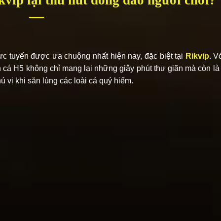
kvip lại thu hút đông đảo người chơi?
trực tuyến được ưa chuộng nhất hiện nay, đặc biệt tại
Rikvip
. V
 cá H5 không chỉ mang lại những giây phút thư giãn mà còn là
ú vị khi săn lùng các loài cá quý hiếm.