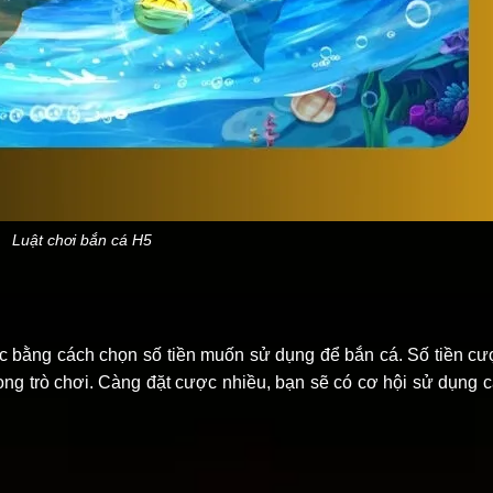
Luật chơi bắn cá H5
ợc bằng cách chọn số tiền muốn sử dụng để bắn cá. Số tiền c
ong trò chơi. Càng đặt cược nhiều, bạn sẽ có cơ hội sử dụng c