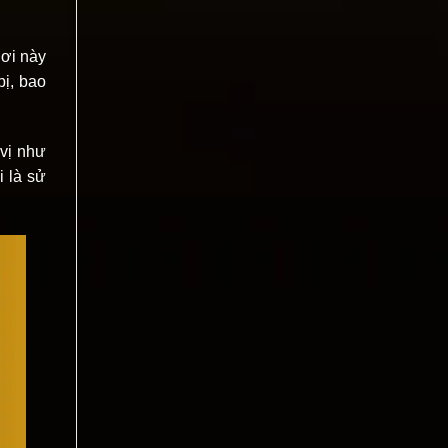
hơi này
bị, bao
vị như
i là sử