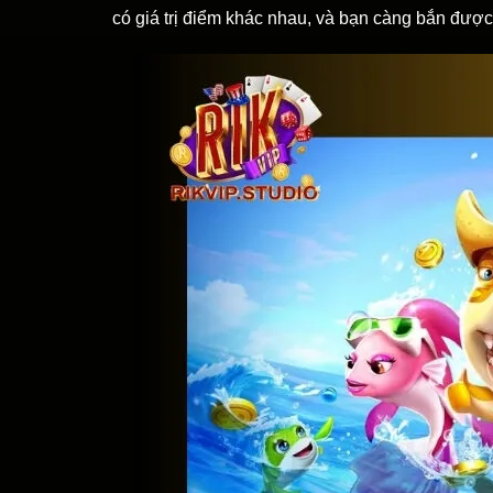
có giá trị điểm khác nhau, và bạn càng bắn được 