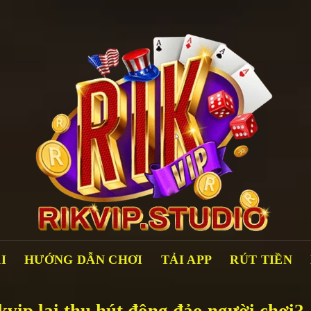
I
HƯỚNG DẪN CHƠI
TẢI APP
RÚT TIỀN