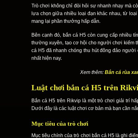
Trò chơi không chỉ đòi hỏi sự nhanh nhạy mà cò
lựa chọn giữa nhiều loại đạn khác nhau, từ loạ
mang lại phần thưởng hấp dẫn.
Bên cạnh đó, bắn cá H5 còn cung cấp nhiều tín
thường xuyên, tạo cơ hội cho người chơi kiếm t
cá H5 đã nhanh chóng thu hút đông đảo người ch
nhất hiện nay.
Xem thêm:
Bắn cá rùa xa
Luật chơi bắn cá H5 trên Rikv
Bắn cá H5 trên Rikvip là một trò chơi giải trí 
Dưới đây là các luật chơi cơ bản mà bạn cần nắm 
Mục tiêu của trò chơi
Mục tiêu chính của trò chơi bắn cá H5 là ghi điể