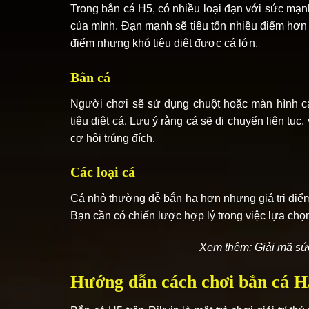
Trong bắn cá H5, có nhiều loại đạn với sức mạn
của mình. Đạn mạnh sẽ tiêu tốn nhiều điểm hơn 
điểm nhưng khó tiêu diệt được cá lớn.
Bắn cá
Người chơi sẽ sử dụng chuột hoặc màn hình cả
tiêu diệt cá. Lưu ý rằng cá sẽ di chuyển liên tục
cơ hội trúng đích.
Các loại cá
Cá nhỏ thường dễ bắn hạ hơn nhưng giá trị điểm t
Bạn cần có chiến lược hợp lý trong việc lựa chọ
Xem thêm: Giải mã sứ
Hướng dẫn cách chơi bắn cá H