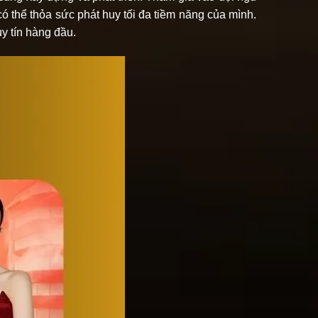
ó thể thỏa sức phát huy tối đa tiềm năng của mình.
y tín hàng đầu.