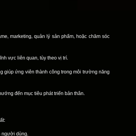
game, marketing, quản lý sản phẩm, hoặc chăm sóc
 vực liên quan, tùy theo vị trí.
ng giúp ứng viên thành công trong môi trường năng
hướng đến mục tiêu phát triển bản thân.
ất:
m người dùng.