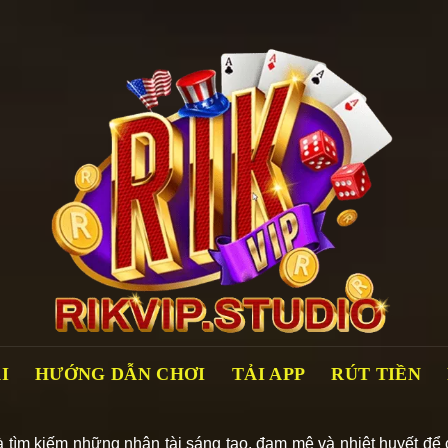
I
HƯỚNG DẪN CHƠI
TẢI APP
RÚT TIỀN
 tìm kiếm những nhân tài sáng tạo, đam mê và nhiệt huyết để 