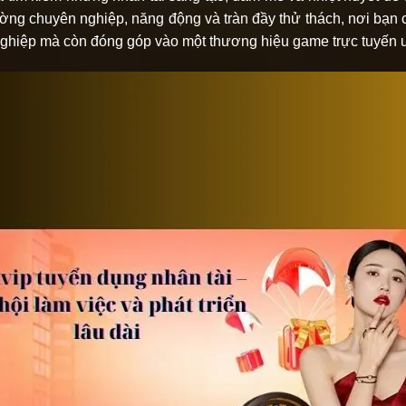
rường chuyên nghiệp, năng động và tràn đầy thử thách, nơi bạn c
ự nghiệp mà còn đóng góp vào một thương hiệu game trực tuyến u