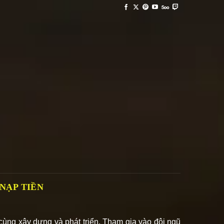
NẠP TIỀN
cùng xây dựng và phát triển. Tham gia vào đội ngũ