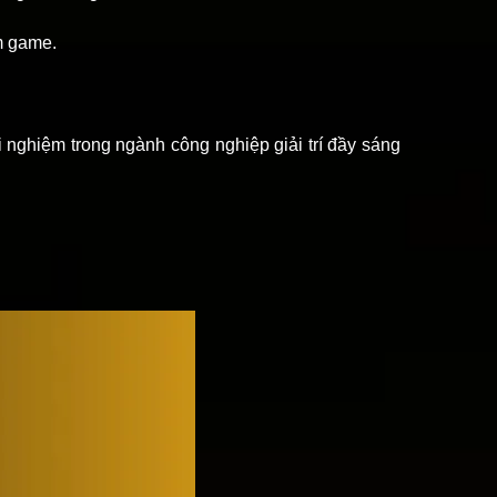
m game.
i nghiệm trong ngành công nghiệp giải trí đầy sáng