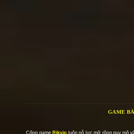
Chuyển
đến
nội
dung
GAME BÀ
Cổng game
Rikvip
luôn nỗ lực mở rộng quy mô và