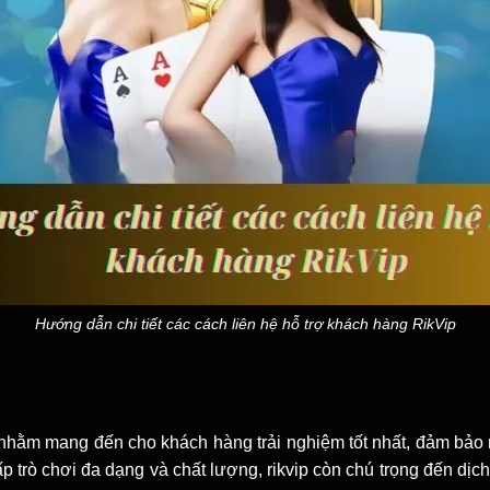
Hướng dẫn chi tiết các cách liên hệ hỗ trợ khách hàng RikVip
nhằm mang đến cho khách hàng trải nghiệm tốt nhất, đảm bảo 
p trò chơi đa dạng và chất lượng, rikvip còn chú trọng đến dịc