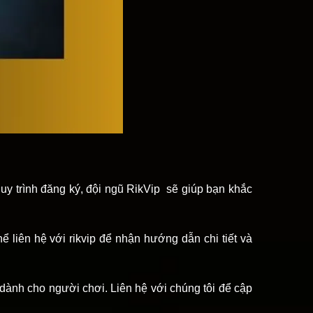
uy trình đăng ký, đội ngũ RikVip sẽ giúp bạn khắc
ể liên hệ với rikvip để nhận hướng dẫn chi tiết và
dành cho người chơi. Liên hệ với chúng tôi để cập