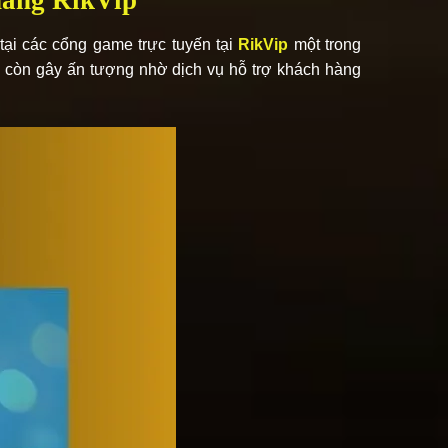
 hàng RikVip
tại các cổng game trực tuyến tại
RikVip
một trong
ip còn gây ấn tượng nhờ dịch vụ hỗ trợ khách hàng