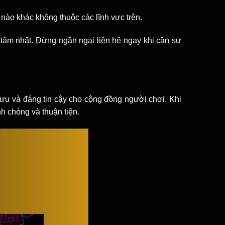
 nào khác không thuộc các lĩnh vực trên.
n tâm nhất. Đừng ngần ngại liên hệ ngay khi cần sự
 ưu và đáng tin cậy cho cộng đồng người chơi. Khi
nh chóng và thuận tiện.