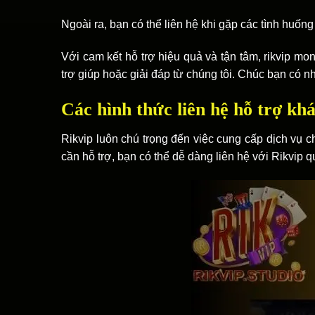
Ngoài ra, bạn có thể liên hệ khi gặp các tình huốn
Với cam kết hỗ trợ hiệu quả và tận tâm, rikvip mo
trợ giúp hoặc giải đáp từ chúng tôi. Chúc bạn có nhữ
Các hình thức liên hệ hỗ trợ kh
Rikvip luôn chú trọng đến việc cung cấp dịch vụ 
cần hỗ trợ, bạn có thể dễ dàng liên hệ với Rikvip