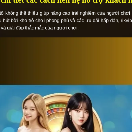
hi tiết các cách liên hệ hỗ trợ khách
tố không thể thiếu giúp nâng cao trải nghiệm của người chơi 
hu hút bởi kho trò chơi phong phú và các ưu đãi hấp dẫn, rikv
và giải đáp thắc mắc của người chơi.