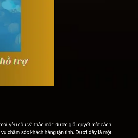
mọi yêu cầu và thắc mắc được giải quyết một cách
h vụ chăm sóc khách hàng tận tình. Dưới đây là một