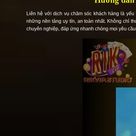
Hướng dẫn c
Liên hệ với dịch vụ chăm sóc khách hàng là yếu 
những nền tảng uy tín, an toàn nhất. Không chỉ t
chuyên nghiệp, đáp ứng nhanh chóng mọi yêu cầu 