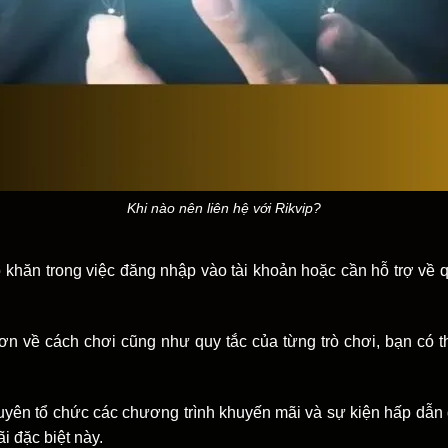
Khi nào nên liên hệ với Rikvip?
khăn trong việc đăng nhập vào tài khoản hoặc cần hỗ trợ về q
n về cách chơi cũng như quy tắc của từng trò chơi, bạn có th
yên tổ chức các chương trình khuyến mãi và sự kiện hấp dẫn 
i đặc biệt này.