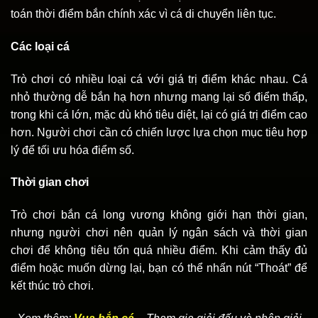
toán thời điểm bắn chính xác vì cá di chuyển liên tục.
Các loại cá
Trò chơi có nhiều loại cá với giá trị điểm khác nhau. Cá
nhỏ thường dễ bắn hạ hơn nhưng mang lại số điểm thấp,
trong khi cá lớn, mặc dù khó tiêu diệt, lại có giá trị điểm cao
hơn. Người chơi cần có chiến lược lựa chọn mục tiêu hợp
lý để tối ưu hóa điểm số.
Thời gian chơi
Trò chơi bắn cá long vương không giới hạn thời gian,
nhưng người chơi nên quản lý ngân sách và thời gian
chơi để không tiêu tốn quá nhiều điểm. Khi cảm thấy đủ
điểm hoặc muốn dừng lại, bạn có thể nhấn nút “Thoát” để
kết thúc trò chơi.