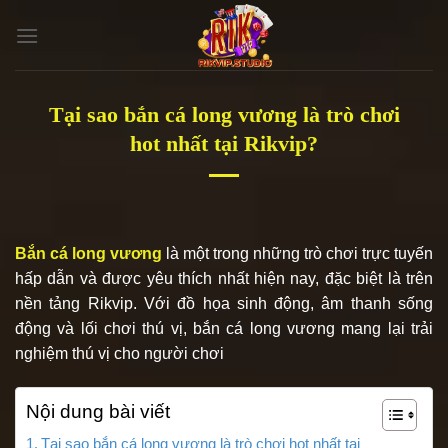
Chuyển
đến
nội
dung
Tại sao bắn cá long vương là trò chơi
hot nhất tại Rikvip?
Bắn cá long vương
là một trong những trò chơi trực tuyến
hấp dẫn và được yêu thích nhất hiện nay, đặc biệt là trên
nền tảng Rikvip. Với đồ họa sinh động, âm thanh sống
động và lối chơi thú vị, bắn cá long vương mang lại trải
nghiệm thú vị cho người chơi
Nội dung bài viết
Tại sao bắn cá long vương là trò chơi hot nhất tại