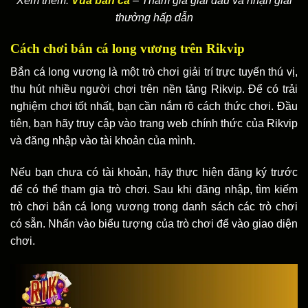
Xem thêm:
Vua bắn cá
– Tham gia giải đấu và nhận giải
thưởng hấp dẫn
Cách chơi bắn cá long vương trên Rikvip
Bắn cá long vương là một trò chơi giải trí trực tuyến thú vị,
thu hút nhiều người chơi trên nền tảng Rikvip. Để có trải
nghiệm chơi tốt nhất, bạn cần nắm rõ cách thức chơi. Đầu
tiên, bạn hãy truy cập vào trang web chính thức của Rikvip
và đăng nhập vào tài khoản của mình.
Nếu bạn chưa có tài khoản, hãy thực hiện đăng ký trước
để có thể tham gia trò chơi. Sau khi đăng nhập, tìm kiếm
trò chơi bắn cá long vương trong danh sách các trò chơi
có sẵn. Nhấn vào biểu tượng của trò chơi để vào giao diện
chơi.