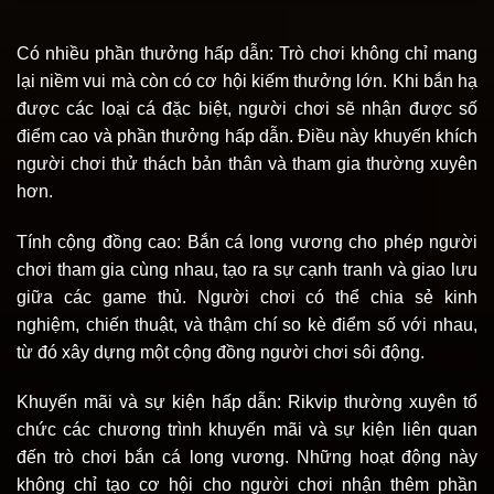
Có nhiều phần thưởng hấp dẫn: Trò chơi không chỉ mang
lại niềm vui mà còn có cơ hội kiếm thưởng lớn. Khi bắn hạ
được các loại cá đặc biệt, người chơi sẽ nhận được số
điểm cao và phần thưởng hấp dẫn. Điều này khuyến khích
người chơi thử thách bản thân và tham gia thường xuyên
hơn.
Tính cộng đồng cao: Bắn cá long vương cho phép người
chơi tham gia cùng nhau, tạo ra sự cạnh tranh và giao lưu
giữa các game thủ. Người chơi có thể chia sẻ kinh
nghiệm, chiến thuật, và thậm chí so kè điểm số với nhau,
từ đó xây dựng một cộng đồng người chơi sôi động.
Khuyến mãi và sự kiện hấp dẫn: Rikvip thường xuyên tổ
chức các chương trình khuyến mãi và sự kiện liên quan
đến trò chơi bắn cá long vương. Những hoạt động này
không chỉ tạo cơ hội cho người chơi nhận thêm phần