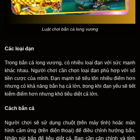
Luật chơi bắn cá long vương
Các loại đạn
Trong bắn cá long vương, có nhiều loại đạn với sức mạnh
khác nhau. Người chơi cần chọn loại đạn phù hợp với số
tiền cược của mình. Đạn mạnh sẽ tiêu tốn nhiều điểm hơn
nhưng có khả năng bắn hạ cá lớn, trong khi đạn yếu sẽ tiết
kiệm điểm hơn nhưng khó tiêu diệt cá lớn.
Cách bắn cá
Người chơi sẽ sử dụng chuột (trên máy tính) hoặc màn
hình cảm ứng (trên điện thoại) để điều chỉnh hướng bắn.
Nhấn nút bắn để tiêu diệt cá. Bạn cần căn chỉnh và tính