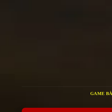
Chuyển
đến
nội
dung
GAME BÀ