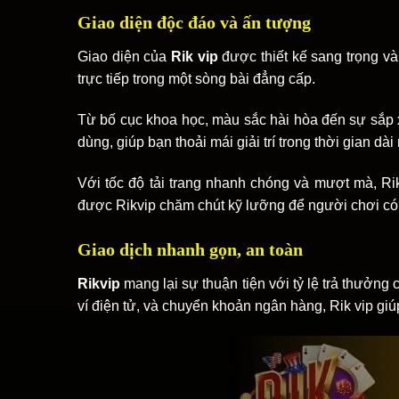
Giao diện độc đáo và ấn tượng
Giao diện của
Rik vip
được thiết kế sang trọng v
trực tiếp trong một sòng bài đẳng cấp.
Từ bố cục khoa học, màu sắc hài hòa đến sự sắp xế
dùng, giúp bạn thoải mái giải trí trong thời gian d
Với tốc độ tải trang nhanh chóng và mượt mà, Rikv
được Rikvip chăm chút kỹ lưỡng để người chơi có 
Giao dịch nhanh gọn, an toàn
Rikvip
mang lại sự thuận tiện với tỷ lệ trả thưởng 
ví điện tử, và chuyển khoản ngân hàng, Rik vip giúp