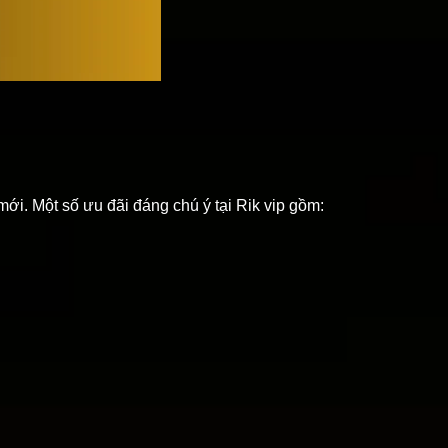
i. Một số ưu đãi đáng chú ý tại Rik vip gồm: