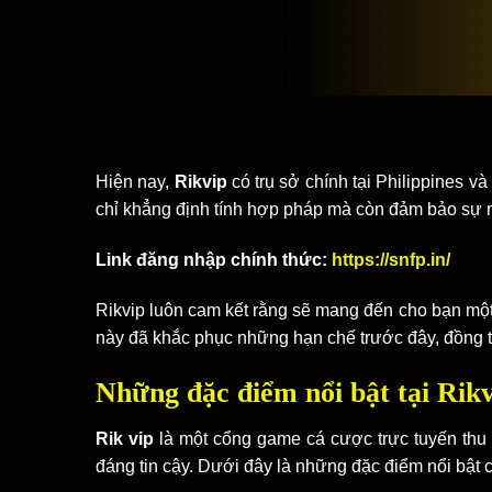
Hiện nay,
Rikvip
có trụ sở chính tại Philippines v
chỉ khẳng định tính hợp pháp mà còn đảm bảo sự m
Link đăng nhập chính thức:
https://snfp.in/
Rikvip luôn cam kết rằng sẽ mang đến cho bạn một
này đã khắc phục những hạn chế trước đây, đồng thờ
Những đặc điểm nổi bật tại Rik
Rik vip
là một cổng game cá cược trực tuyến thu 
đáng tin cậy. Dưới đây là những đặc điểm nổi bật 