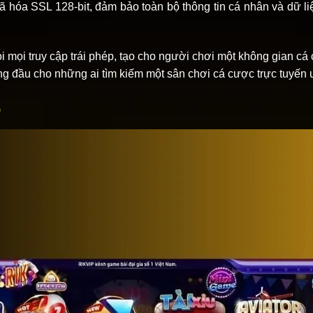
 hóa SSL 128-bit, đảm bảo toàn bộ thông tin cá nhân và dữ l
ỏi mọi truy cập trái phép, tạo cho người chơi một không gian cá
ng đầu cho những ai tìm kiếm một sân chơi cá cược trực tuyến u
p