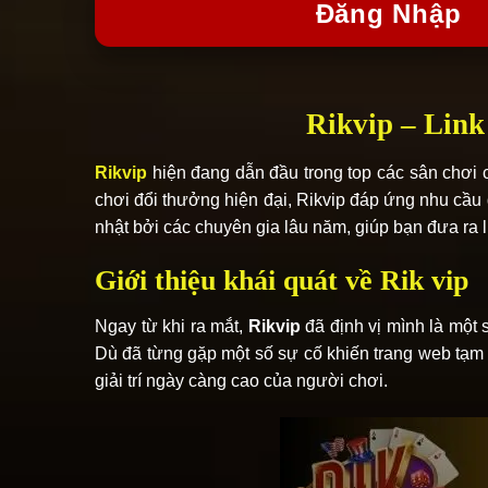
Đăng Nhập
Rikvip – Link
Rikvip
hiện đang dẫn đầu trong top các sân chơi 
chơi đổi thưởng hiện đại, Rikvip đáp ứng nhu cầu g
nhật bởi các chuyên gia lâu năm, giúp bạn đưa ra
Giới thiệu khái quát về Rik vip
Ngay từ khi ra mắt,
Rikvip
đã định vị mình là một 
Dù đã từng gặp một số sự cố khiến trang web tạm 
giải trí ngày càng cao của người chơi.