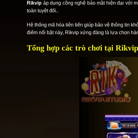
Rikvip
áp dụng công nghệ bảo mật hiện đại với mã
toàn tuyệt đối..
Hệ thống mã hóa tiên tiến giúp bảo vệ thông tin kh
điểm nổi bật này, Rikvip xứng đáng là lựa chọn hà
Tổng hợp các trò chơi tại Rikvi