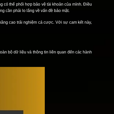
g có thể phối hợp bảo vệ tài khoản của mình. Điều
ông cần phải lo lắng về vấn đề bảo mật.
nâng cao trải nghiệm cá cược. Với sự cam kết này,
oàn bộ dữ liệu và thông tin liên quan đến các hành