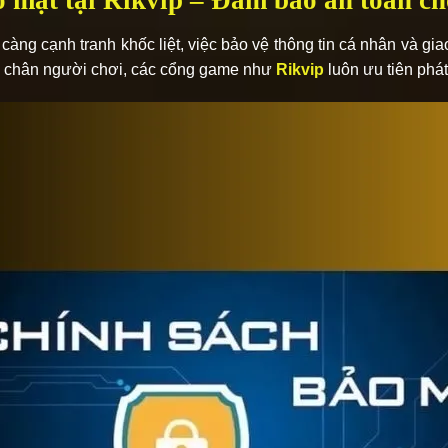
 mật tại Rikvip – Đảm bảo an toàn ch
càng cạnh tranh khốc liệt, việc bảo vệ thông tin cá nhân và gia
giữ chân người chơi, các cổng game như
Rikvip
luôn ưu tiên phá