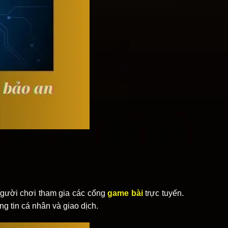
 người chơi tham gia các cổng
game bài
trực tuyến.
g tin cá nhân và giao dịch.