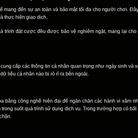
để mang đến sự an toàn và bảo mật tối đa cho người chơi. Đâ
và thực hiện giao dịch.
uá trình đặt cược đều được bảo vệ nghiêm ngặt, mang lại cho 
 cung cấp các thông tin cá nhân quan trọng như ngày sinh và s
ữ liệu cá nhân nào bị rò rỉ ra bên ngoài.
hóa bằng công nghệ hiện đại để ngăn chặn các hành vi xâm n
 trong suốt quá trình sử dụng dịch vụ. Trong trường hợp có bất
 chặn.