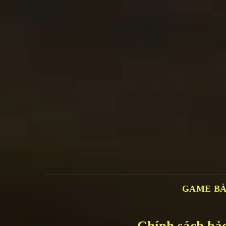
Chuyển
đến
nội
dung
GAME BÀ