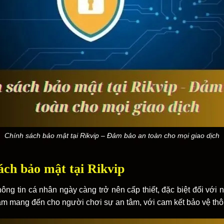
Chính sách bảo mật tại Rikvip – Đảm bảo an toàn cho mọi giao dịch
ách bảo mật tại Rikvip
hông tin cá nhân ngày càng trở nên cấp thiết, đặc biệt đối với
m mang đến cho người chơi sự an tâm, với cam kết bảo vệ thôn