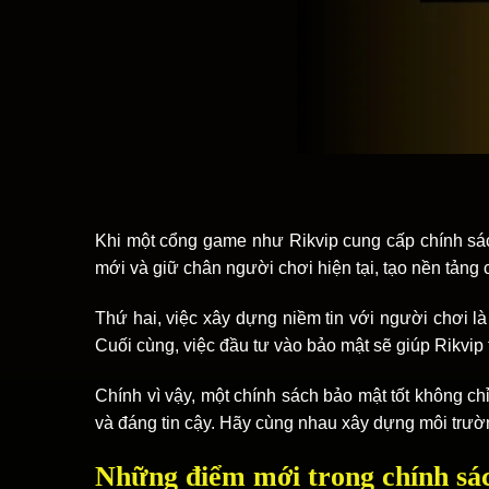
Khi một cổng game như Rikvip cung cấp chính sách
mới và giữ chân người chơi hiện tại, tạo nền tảng 
Thứ hai, việc xây dựng niềm tin với người chơi là
Cuối cùng, việc đầu tư vào bảo mật sẽ giúp Rikvip tạ
Chính vì vậy, một chính sách bảo mật tốt không 
và đáng tin cậy. Hãy cùng nhau xây dựng môi trường
Những điểm mới trong chính sác