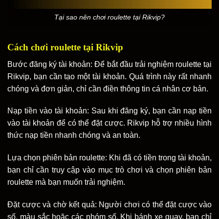
Tại sao nên chơi roulette tại Rikvip?
Cách chơi roulette tại Rikvip
Bước đăng ký tài khoản: Để bắt đầu trải nghiệm roulette tại
Rikvip, bạn cần tạo một tài khoản. Quá trình này rất nhanh
chóng và đơn giản, chỉ cần điền thông tin cá nhân cơ bản.
Nạp tiền vào tài khoản: Sau khi đăng ký, bạn cần nạp tiền
vào tài khoản để có thể đặt cược. Rikvip hỗ trợ nhiều hình
thức nạp tiền nhanh chóng và an toàn.
Lựa chọn phiên bản roulette: Khi đã có tiền trong tài khoản,
bạn chỉ cần truy cập vào mục trò chơi và chọn phiên bản
roulette mà bạn muốn trải nghiệm.
Đặt cược và chờ kết quả: Người chơi có thể đặt cược vào
số, màu sắc hoặc các nhóm số. Khi bánh xe quay, bạn chỉ