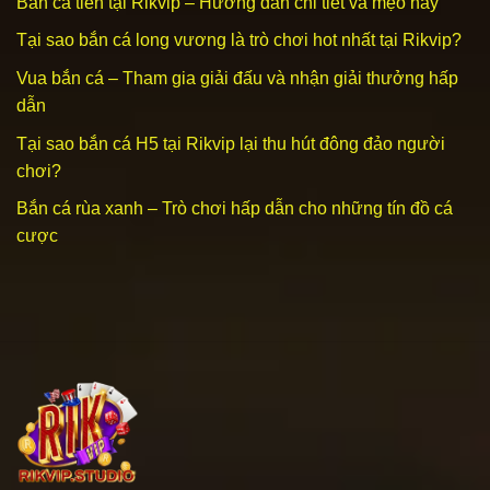
Bắn cá tiên tại Rikvip – Hướng dẫn chi tiết và mẹo hay
Tại sao bắn cá long vương là trò chơi hot nhất tại Rikvip?
Vua bắn cá – Tham gia giải đấu và nhận giải thưởng hấp
dẫn
Tại sao bắn cá H5 tại Rikvip lại thu hút đông đảo người
chơi?
Bắn cá rùa xanh – Trò chơi hấp dẫn cho những tín đồ cá
cược