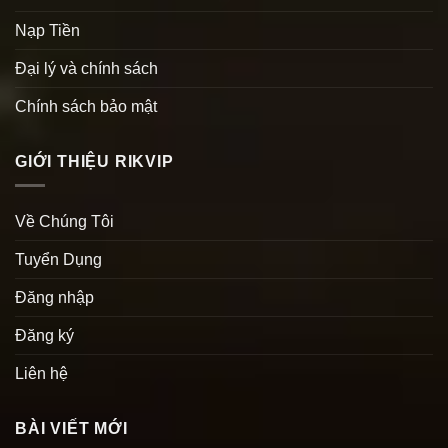
Nạp Tiền
Đại lý và chính sách
Chính sách bảo mật
GIỚI THIỆU RIKVIP
Về Chúng Tôi
Tuyển Dụng
Đăng nhập
Đăng ký
Liên hệ
BÀI VIẾT MỚI