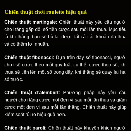
Chiến thuật chơi roulette hiệu quả
Chiến thuật martingale:
Chiến thuật này yêu cầu người
chơi tăng gấp đôi số tiền cược sau mỗi lần thua. Mục tiêu
là khi thắng, bạn sẽ bù lại được tất cả các khoản đã thua
và có thêm lợi nhuận.
Chiến thuật fibonacci:
Dựa trên dãy số fibonacci, người
chơi sẽ cược theo một quy luật cụ thể: cược theo số, khi
thua sẽ tiến lên một số trong dãy, khi thắng sẽ quay lại hai
số trước.
Chiến thuật d’alembert:
Phương pháp này yêu cầu
người chơi tăng cược một đơn vị sau mỗi lần thua và giảm
cược một đơn vị sau mỗi lần thắng. Chiến thuật này giúp
kiểm soát rủi ro hiệu quả hơn.
Chiến thuật paroli:
Chiến thuật này khuyến khích người