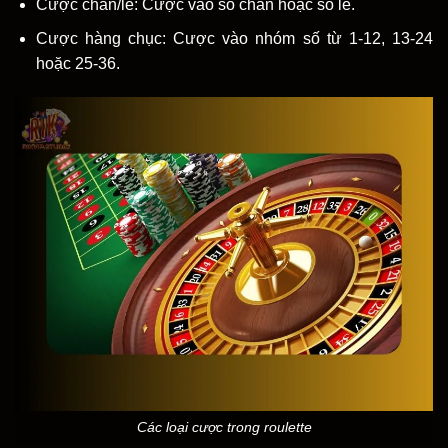
Cược chẵn/lẻ: Cược vào số chẵn hoặc số lẻ.
Cược hàng chục: Cược vào nhóm số từ 1-12, 13-24
hoặc 25-36.
Các loại cược trong roulette