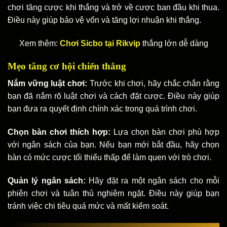
chơi tăng cược khi thắng và trở về cược ban đầu khi thua.
Điều này giúp bảo vệ vốn và tăng lợi nhuận khi thắng.
Xem thêm:
Chơi Sicbo tại Rikvip
thắng lớn dễ dàng
Mẹo tăng cơ hội chiến thắng
Nắm vững luật chơi:
Trước khi chơi, hãy chắc chắn rằng
bạn đã nắm rõ luật chơi và cách đặt cược. Điều này giúp
bạn đưa ra quyết định chính xác trong quá trình chơi.
Chọn bàn chơi thích hợp:
Lựa chọn bàn chơi phù hợp
với ngân sách của bạn. Nếu bạn mới bắt đầu, hãy chọn
bàn có mức cược tối thiểu thấp để làm quen với trò chơi.
Quản lý ngân sách:
Hãy đặt ra một ngân sách cho mỗi
phiên chơi và tuân thủ nghiêm ngặt. Điều này giúp bạn
tránh việc chi tiêu quá mức và mất kiểm soát.