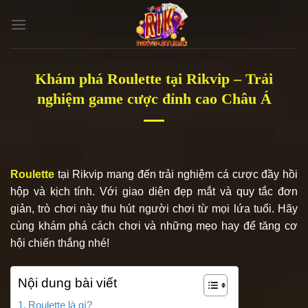
Chuyển
đến
nội
dung
Khám phá Roulette tại Rikvip – Trải
nghiệm game cược đỉnh cao Châu Á
Roulette
tại Rikvip mang đến trải nghiệm cá cược đầy hồi
hộp và kịch tính. Với giao diện đẹp mắt và quy tắc đơn
giản, trò chơi này thu hút người chơi từ mọi lứa tuổi. Hãy
cùng khám phá cách chơi và những mẹo hay để tăng cơ
hội chiến thắng nhé!
Nội dung bài viết
Roulette là gì?