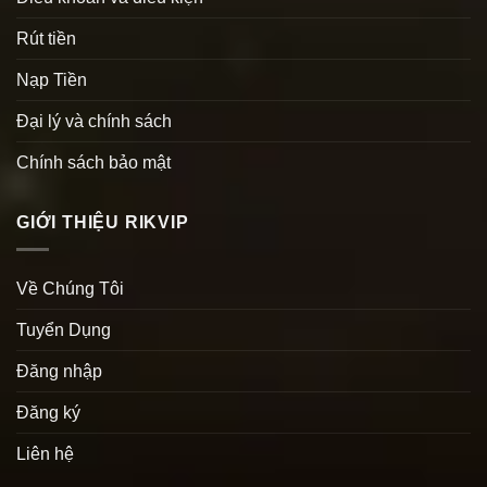
Rút tiền
Nạp Tiền
Đại lý và chính sách
Chính sách bảo mật
GIỚI THIỆU RIKVIP
Về Chúng Tôi
Tuyển Dụng
Đăng nhập
Đăng ký
Liên hệ