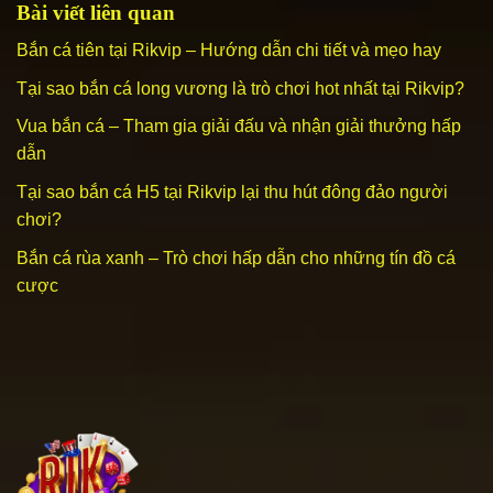
Bài viết liên quan
Bắn cá tiên tại Rikvip – Hướng dẫn chi tiết và mẹo hay
Tại sao bắn cá long vương là trò chơi hot nhất tại Rikvip?
Vua bắn cá – Tham gia giải đấu và nhận giải thưởng hấp
dẫn
Tại sao bắn cá H5 tại Rikvip lại thu hút đông đảo người
chơi?
Bắn cá rùa xanh – Trò chơi hấp dẫn cho những tín đồ cá
cược