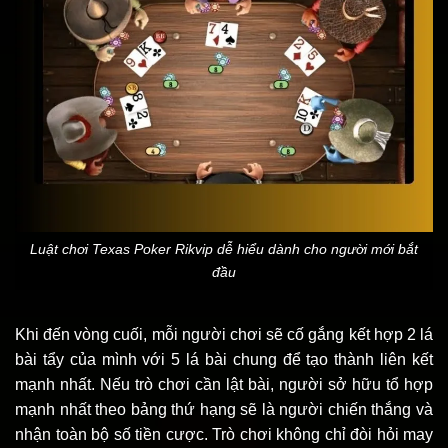
Luật chơi Texas Poker Rikvip dễ hiểu dành cho người mới bắt
đầu
Khi đến vòng cuối, mỗi người chơi sẽ cố gắng kết hợp 2 lá
bài tẩy của mình với 5 lá bài chung để tạo thành liên kết
mạnh nhất. Nếu trò chơi cần lật bài, người sở hữu tổ hợp
mạnh nhất theo bảng thứ hạng sẽ là người chiến thắng và
nhận toàn bộ số tiền cược. Trò chơi không chỉ đòi hỏi may