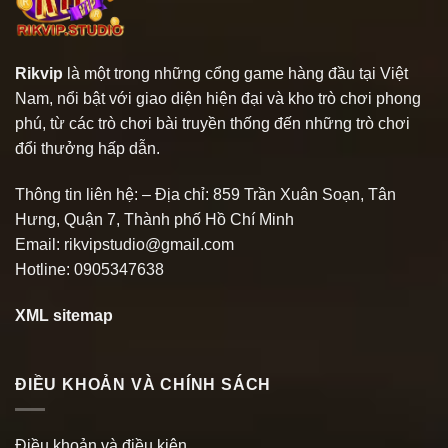
Rikvip
là một trong những cổng game hàng đầu tại Việt
Nam, nổi bật với giao diện hiện đại và kho trò chơi phong
phú, từ các trò chơi bài truyền thống đến những trò chơi
đổi thưởng hấp dẫn.
Thông tin liên hệ: – Địa chỉ: 859 Trần Xuân Soạn, Tân
Hưng, Quận 7, Thành phố Hồ Chí Minh
Email:
rikvipstudio@gmail.com
Hotline: 0905347638
XML sitemap
ĐIỀU KHOẢN VÀ CHÍNH SÁCH
Điều khoản và điều kiện